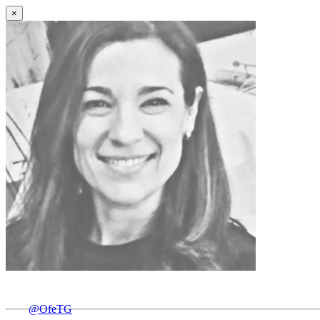
×
@OfeTG