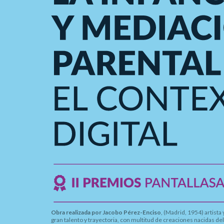
Obra realizada por Jacobo Pérez-Enciso
, (Madrid, 1954) artista
gran talento y trayectoria, con multitud de creaciones nacidas de