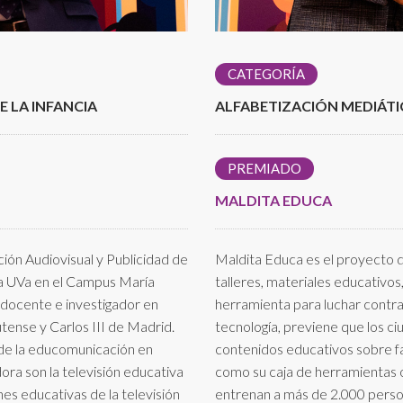
CATEGORÍA
 LA INFANCIA
ALFABETIZACIÓN MEDIÁTIC
PREMIADO
MALDITA EDUCA
ión Audiovisual y Publicidad de
Maldita Educa es el proyecto d
 la UVa en el Campus María
talleres, materiales educativos
docente e investigador en
herramienta para luchar contra 
ense y Carlos III de Madrid.
tecnología, previene que los c
 de la educomunicación en
contenidos educativos sobre fa
dora son la televisión educativa
como su caja de herramientas 
ones educativas de la televisión
entrenan a más de 2.000 person