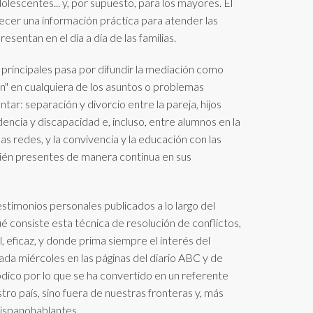
adolescentes... y, por supuesto, para los mayores. El
recer una información práctica para atender las
esentan en el día a día de las familias.
principales pasa por difundir la mediación como
ón" en cualquiera de los asuntos o problemas
tar: separación y divorcio entre la pareja, hijos
encia y discapacidad e, incluso, entre alumnos en la
 las redes, y la convivencia y la educación con las
ién presentes de manera continua en sus
stimonios personales publicados a lo largo del
é consiste esta técnica de resolución de conflictos,
al, eficaz, y donde prima siempre el interés del
da miércoles en las páginas del diario ABC y de
ódico por lo que se ha convertido en un referente
stro país, sino fuera de nuestras fronteras y, más
hispanohablantes.