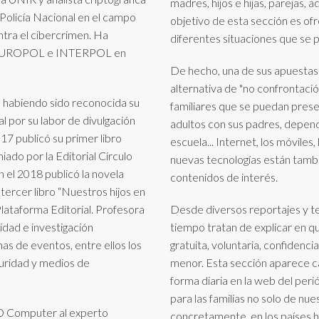
madres, hijos e hijas, parejas, 
 Policía Nacional en el campo
objetivo de esta sección es of
ontra el cibercrimen. Ha
diferentes situaciones que se pr
 en EUROPOL e INTERPOL en
De hecho, una de sus apuestas 
alternativa de "no confrontaci
, habiendo sido reconocida su
familiares que se puedan presen
l por su labor de divulgación
adultos con sus padres, depend
17 publicó su primer libro
escuela... Internet, los móviles,
iado por la Editorial Círculo
nuevas tecnologías están tamb
 el 2018 publicó la novela
contenidos de interés.
 tercer libro “Nuestros hijos en
lataforma Editorial. Profesora
Desde diversos reportajes y te
idad e investigación
tiempo tratan de explicar en qu
s de eventos, entre ellos los
gratuita, voluntaria, confidenci
uridad y medios de
menor. Esta sección aparece ca
forma diaria en la web del peri
para las familias no solo de nue
CSO Computer al experto
concretamente, en los países 